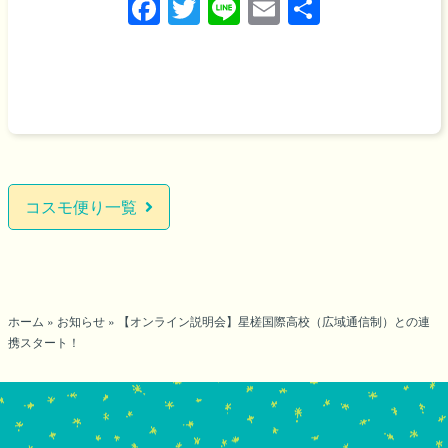
F
T
Li
E
共
a
wi
n
m
有
c
tt
e
ail
e
er
b
o
o
コスモ便り一覧
k
ホーム
»
お知らせ
»
【オンライン説明会】星槎国際高校（広域通信制）との連
携スタート！